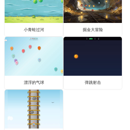
小青蛙过河
掘金大冒险
漂浮的气球
弹跳射击