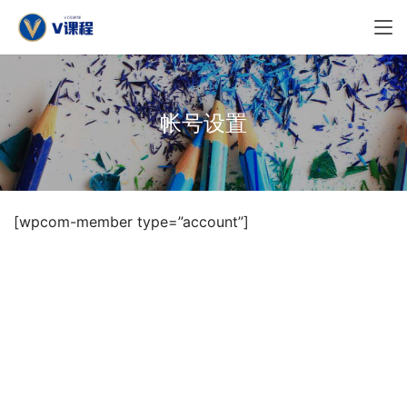
帐号设置
[wpcom-member type=”account”]